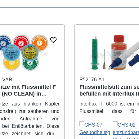
2-VAR
P52176-A1
litze mit Flussmittel F
Flussmittelstift zum s
 (NO CLEAN) in
befüllen mit Interflux 
hieden Breiten
ROL0 halogenfrei
-Litze aus blanken Kupfer
Interflux IF 6000 ist ein 
ionsfrei) zur sauberen und
Flussmittel, dass für
enden Aufnahme von
selektiven Flussmittel
 bei Entlötarbeiten. Diese
entwickelt wurde. Ty
Litze zeichnet sich durch
Einsatzgebiete sind Han