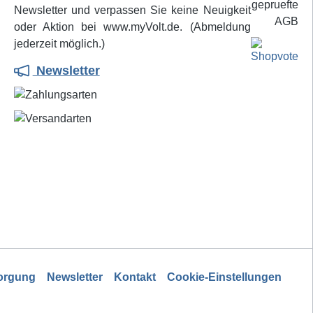
nster
Lötverfahren mit Löthonig wird das
Newsletter und verpassen Sie keine Neuigkeit
ien und
Flussmittel dagegen in kaltem
oder Aktion bei www.myVolt.de. (Abmeldung
 Absolut
Zustand auf die Lötstelle
jederzeit möglich.)
aufgetragen. Erst beim Zubringen
Newsletter
des heißflüssigen Lotes mit der
Lötspitze wird das Flussmittel auf
die Reaktionstemperatur erhitzt
und damit ein optimaler
Lötprozess eingeleitet, weil der
Löthonig seine durch keinen
vorherigen Wirkungsverlust
geschwächte Reduktionskraft voll
in den Lötvorgang einbringen
kann.
sorgung
Newsletter
Kontakt
Cookie-Einstellungen