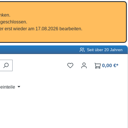
nken.
 geschlossen.
r erst wieder am 17.08.2026 bearbeiten.
Seit über 20 Jahren
Du hast 0 Produkte auf d
0,00 €*
einteile