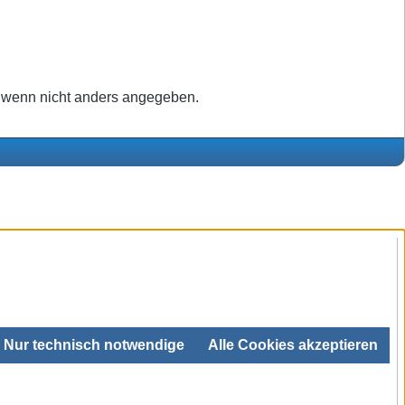
wenn nicht anders angegeben.
Nur technisch notwendige
Alle Cookies akzeptieren
SEHR GUT
4.99 / 5
aus 680 Bewertungen
bei: ebay.de,