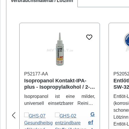
Verbrauchsmaterial / Lötzinn
Produktgalerie überspringen
P52177-AA
P5205
Isopropanol Kontakt-IPA-
Entlöt
plus - Isopropylalkohol / 2-
SW-32
Propanol
versc
Isopropanol ist eine milder,
Entlöt
universell einsetzbarer Reiniger
(korros
zum sicheren Entfernen von
schon
G
Schmutz- und Fettbelägen.
Lötzinn
ef
Hochreiner Isopropanol-Alkohol (
Entlöt-