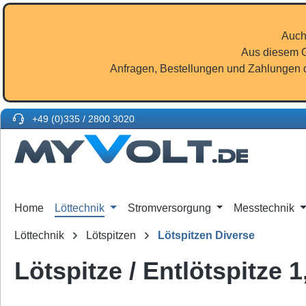
m Hauptinhalt springen
Zur Suche springen
Zur Hauptnavigation springen
Auch
Aus diesem G
Anfragen, Bestellungen und Zahlungen d
+49 (0)335 / 2800 3020
Home
Löttechnik
Stromversorgung
Messtechnik
Löttechnik
Lötspitzen
Lötspitzen Diverse
Lötspitze / Entlötspitze