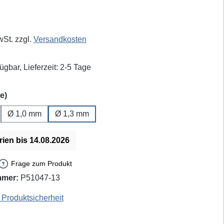
eis:
wSt. zzgl.
Versandkosten
ügbar, Lieferzeit: 2-5 Tage
auswählen
e)
Ø 1,0 mm
Ø 1,3 mm
rien bis 14.08.2026
Frage zum Produkt
mmer:
P51047-13
: N5-3 / 79-1536 - EAN / GTIN: 4250019124754
Produktsicherheit