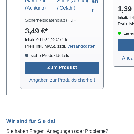
ah
99,8% ) eignet sich zur
eine h
1,39 
professionellen Säuberung von
r
mit NO-
z.B. Video- und Tonköpfen,
Die Ent
Inhalt:
1.
Sicherheitsdatenblatt (PDF)
Laufwerkteilen, Gummirollen und
Breiten
Preis in
3,49 €*
optischen Gläsern. Isopropanol
prak
Liefer
verdunstet schnell und arbeitet
gelief
Inhalt:
0.1 l
(34,90 €* / 1 l)
rückstandsfrei.
orange
Preis inkl. MwSt. zzgl.
Versandkosten
Antist
siehe Produktdetails
Angab
breit (
breit (
Zum Produkt
(fein)
Angaben zur Produktsicherheit
2,0mm 
2,2mm b
grünL
blauE
Antista
Wir sind für Sie da!
Sie haben Fragen, Anregungen oder Probleme?