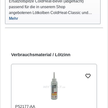
Ersatzlötspitze ColdHeat-Bevel (abgeflacht)
passend für die in unserem Shop
angebotenen Lötkolben ColdHeat-Classic und…
Mehr
Produktgalerie überspringen
Verbrauchsmaterial / Lötzinn
P52177-AA