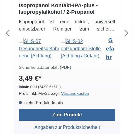
Isopropanol Kontakt-IPA-plus -
Isopropylalkohol / 2-Propanol
Isopropanol ist eine milder, universell
einsetzbarer Reiniger zum sicheren
Entfernen von Schmutz- und Fettbelägen.
G
Hochreiner Isopropanol-Alkohol ( 99,8% )
efa
eignet sich zur professionellen Säuberung
hr
von z.B. Video- und Tonköpfen,
Laufwerkteilen, Gummirollen und optischen
Sicherheitsdatenblatt (PDF)
Gläsern. Isopropanol verdunstet schnell und
3,49 €*
arbeitet rückstandsfrei.
Inhalt:
0.1 l
(34,90 €* / 1 l)
Preis inkl. MwSt. zzgl.
Versandkosten
siehe Produktdetails
Zum Produkt
Angaben zur Produktsicherheit