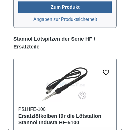
Zum Produkt
Angaben zur Produktsicherheit
Produktgalerie überspringen
Stannol Lötspitzen der Serie HF /
Ersatzteile
P51HFE-100
Ersatzlötkolben für die Lötstation
Stannol Industa HF-5100