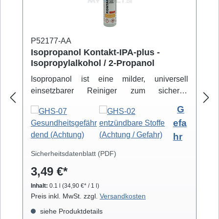
P52177-AA
Isopropanol Kontakt-IPA-plus -
Isopropylalkohol / 2-Propanol
Isopropanol ist eine milder, universell
einsetzbarer Reiniger zum sicheren
Entfernen von Schmutz- und Fettbelägen.
G
Hochreiner Isopropanol-Alkohol ( 99,8% )
efa
eignet sich zur professionellen Säuberung
hr
von z.B. Video- und Tonköpfen,
Laufwerkteilen, Gummirollen und optischen
Sicherheitsdatenblatt (PDF)
Gläsern. Isopropanol verdunstet schnell und
3,49 €*
arbeitet rückstandsfrei.
Inhalt:
0.1 l
(34,90 €* / 1 l)
Preis inkl. MwSt. zzgl.
Versandkosten
siehe Produktdetails