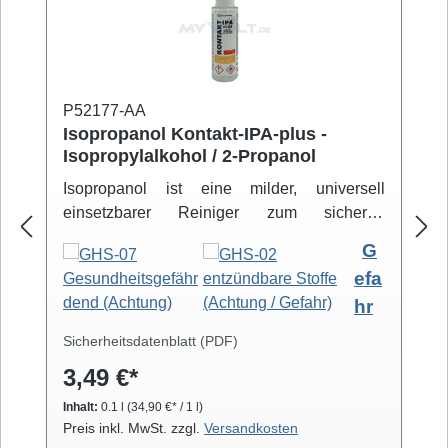
P52177-AA
Isopropanol Kontakt-IPA-plus -
Isopropylalkohol / 2-Propanol
Isopropanol ist eine milder, universell
einsetzbarer Reiniger zum sicheren
Entfernen von Schmutz- und Fettbelägen.
G
Hochreiner Isopropanol-Alkohol ( 99,8% )
efa
eignet sich zur professionellen Säuberung
hr
von z.B. Video- und Tonköpfen,
Laufwerkteilen, Gummirollen und optischen
Sicherheitsdatenblatt (PDF)
Gläsern. Isopropanol verdunstet schnell und
3,49 €*
arbeitet rückstandsfrei.
Inhalt:
0.1 l
(34,90 €* / 1 l)
Preis inkl. MwSt. zzgl.
Versandkosten