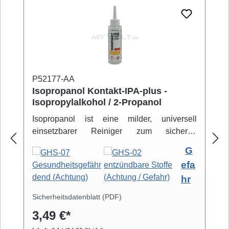
P52177-AA
Isopropanol Kontakt-IPA-plus -
Isopropylalkohol / 2-Propanol
Isopropanol ist eine milder, universell
einsetzbarer Reiniger zum sicheren
Entfernen von Schmutz- und Fettbelägen.
G
Hochreiner Isopropanol-Alkohol ( 99,8% )
efa
eignet sich zur professionellen Säuberung
hr
von z.B. Video- und Tonköpfen,
Laufwerkteilen, Gummirollen und optischen
Sicherheitsdatenblatt (PDF)
Gläsern. Isopropanol verdunstet schnell und
3,49 €*
arbeitet rückstandsfrei.