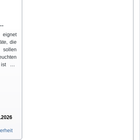
 eignet
äte, die
n sollen
Leuchten
ist mit
erung
uch auf
haltet
ED zeigt
d der
8.2026
erheit