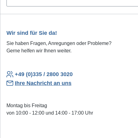
der Cou
der T
Schalt
(ohne
Wir sind für Sie da!
hinaus b
Sie haben Fragen, Anregungen oder Probleme?
Timer
Gerne helfen wir Ihnen weiter.
Countdo
lassen.
des C
"REPEAT
+49 (0)335 / 2800 3020
drücke
Ihre Nachricht an uns
tägli
wiederh
Montag bis Freitag
von 10:00 - 12:00 und 14:00 - 17:00 Uhr