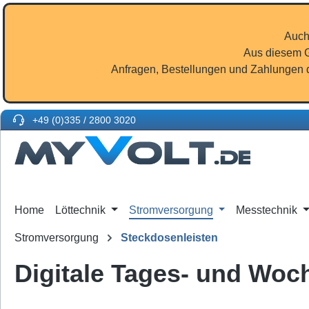
m Hauptinhalt springen
Zur Suche springen
Zur Hauptnavigation springen
Auch
Aus diesem G
Anfragen, Bestellungen und Zahlungen d
+49 (0)335 / 2800 3020
Home
Löttechnik
Stromversorgung
Messtechnik
Stromversorgung
Steckdosenleisten
Digitale Tages- und Woc