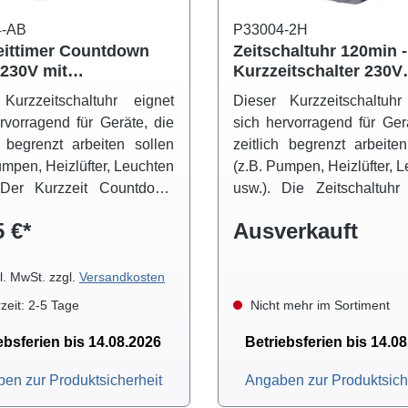
4-AB
P33004-2H
eittimer Countdown
Zeitschaltuhr 120min -
Kurzzeitschalter 230V
rholungsfunktion
(Kurzzeitschaltuhr)
Kurzzeitschaltuhr eignet
Dieser Kurzzeitschaltuhr
rvorragend für Geräte, die
sich hervorragend für Ger
h begrenzt arbeiten sollen
zeitlich begrenzt arbeite
umpen, Heizlüfter, Leuchten
(z.B. Pumpen, Heizlüfter, 
 Der Kurzzeit Countdown
usw.). Die Zeitschaltuhr 
ird einfach zwischen 230V
einer Kindersich
5 €*
Ausverkauft
dose und Elektrogerät
ausgestattet und kann a
t und schaltet nach Ablauf
Dauerbetrieb umgesc
ngestellten Zeit (15 / 30
werden. Die integrierte L
kl. MwSt. zzgl.
Versandkosten
n bzw. 1 / 2 / 4 und 6
den Schaltzustan
zeit: 2-5 Tage
Nicht mehr im Sortiment
n) automatisch ab. Die
Zeitschaltuhr an.
lung dafür ist kinderleicht:
ebsferien bis 14.08.2026
Betriebsferien bis 14.0
h die Kurzzeitschaltuhr
en zur Produktsicherheit
Angaben zur Produktsich
halten, die gewünschte
auswählen und schon läuft