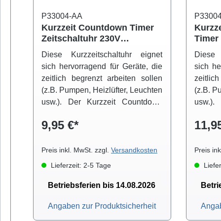
P33004-AA
P3300
Kurzzeit Countdown Timer
Kurzz
Zeitschaltuhr 230V
Timer 230V mit
Steckdose
Wiede
Diese Kurzzeitschaltuhr eignet
Diese 
(Kurzzeitschaltuhr)
sich hervorragend für Geräte, die
sich he
zeitlich begrenzt arbeiten sollen
zeitlic
(z.B. Pumpen, Heizlüfter, Leuchten
(z.B. P
usw.). Der Kurzzeit Countdown
usw.).
Timer wird einfach zwischen 230V
Timer w
9,95 €*
11,9
Steckdose und Elektrogerät
Steck
gesteckt und schaltet nach Ablauf
gesteck
der eingestellten Zeit automatisch
der ei
Preis inkl. MwSt. zzgl.
Versandkosten
Preis in
ab. Die Zeitschaltuhr ist mit einer
Minute
Lieferzeit: 2-5 Tage
Liefer
Kindersicherung ausgestattet und
Stunde
kann auch auf Dauerbetrieb
Einstel
Betriebsferien bis 14.08.2026
Betri
umgeschaltet werden.
einfac
Angaben zur Produktsicherheit
Angab
einsc
Dauer 