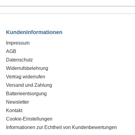
ntdown. Natürlich erlaubt
imer auch das manuelle
en angeschlossener Geräte
 Countdown). Darüber
Kundeninformationen
ietet der Countdown
 die Möglichkeit einen
Impressum
wn täglich wiederholen zu
AGB
 Dafür reicht es -während
Datenschutz
ountdowns- die Taste
Widerrufsbelehrung
" an der Zeitschaltuhr zu
Vertrag widerrufen
n und der Countdown wird
Versand und Zahlung
ch zur gleichen Zeit
olt.
Batterieentsorgung
Newsletter
Kontakt
Cookie-Einstellungen
Informationen zur Echtheit von Kundenbewertungen