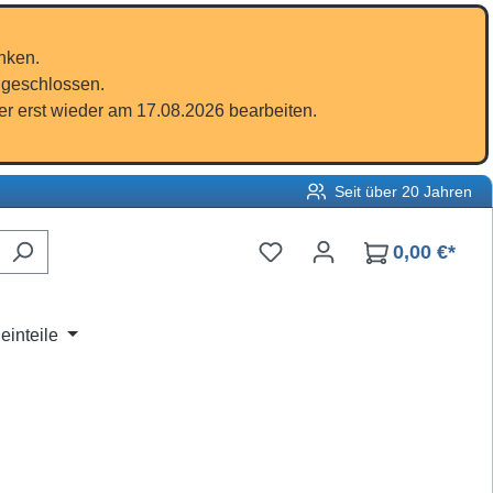
nken.
 geschlossen.
r erst wieder am 17.08.2026 bearbeiten.
Seit über 20 Jahren
Du hast 0 Produkte auf d
0,00 €*
einteile